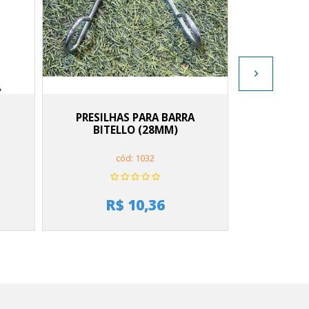
PRESILHAS PARA BARRA
BARRA H A
BITELLO (28MM)
cód: 1032
R$ 10,36
R