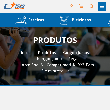
Esteiras
Bicicletas
PRODUTOS
Inicial
Produtos
Kangoo Jumps
Kangoo Jump
Peças
Arco Shell6 L Compat.mod. Kj-Xr3 Tam.
S.e.m.preto Un.