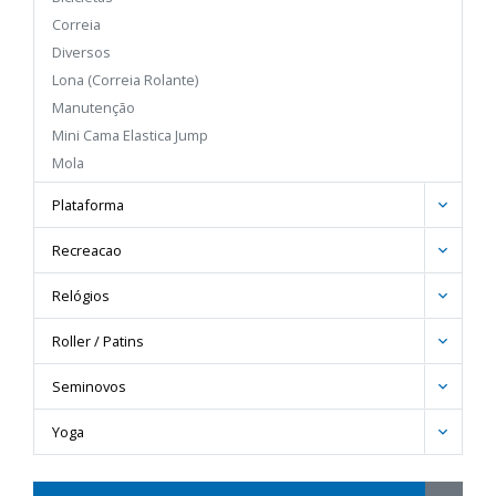
Correia
Diversos
Lona (Correia Rolante)
Manutenção
Mini Cama Elastica Jump
Mola
Peças
Plataforma
Porta-Treco
Prancha
Recreacao
Sem Subgrupo
Relógios
Silicone
Transmissor
Roller / Patins
Seminovos
Yoga